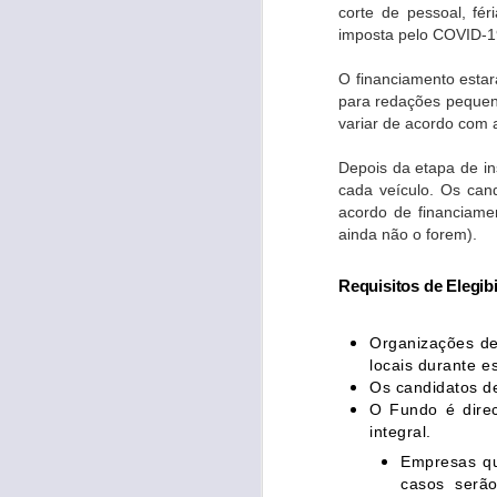
corte de pessoal, fé
Feliz Natal 2024!
DEC
imposta pelo COVID-1
24
Nesta data especial de
celebração, queremos
O financiamento estar
expressar nossa gratidão a cada
para redações pequen
cliente, parceiro e amigo que faz
variar de acordo com a
parte da nossa história. Vocês
são a inspiração que nos move a
Depois da etapa de i
inovar e a manter as emissoras
de rádio conectadas com milhares
cada veículo. Os can
O
de corações todos os dias.
acordo de financiame
ainda não o forem).
A Playlist Software Solutions
c
deseja a todos os nossos
Requisitos de Elegib
Br
parceiros e clientes um Natal
e
repleto de harmonia, inspiração e
s
conquistas.
Organizações de
ma
locais durante e
Os candidatos d
O Fundo é dire
integral.
S
Empresas qu
casos serão