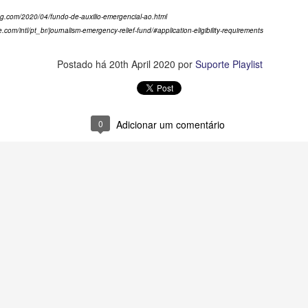
log.com/2020/04/fundo-de-auxilio-emergencial-ao.html
 Playlist Software Solutions marcou presença no SET Expo 2024, o
e.com/intl/pt_br/journalism-emergency-relief-fund/#application-eligibility-requirements
ior evento de tecnologia e negócios do setor de Mídia e
ntretenimento da América Latina, que ocorreu de 19 a 22 de agosto no
istrito Anhembi, em São Paulo.
Postado há
20th April 2020
por
Suporte Playlist
ste ano, o SET Expo atraiu mais de 21 mil visitantes, um aumento de
% em relação ao ano anterior, com uma participação significativa de
ovens interessados nas novidades tecnológicas e oportunidades de
0
Adicionar um comentário
egócios.
Otimização do Computador Principal de sua emissora
UN
de Rádio
12
A eficiência energética na tecnologia da informação tem se
ornado cada vez mais importante nos últimos anos. Com os avanços
a capacidade de processamento dos computadores, é necessário que
les sejam capazes de entregar um desempenho superior, ao mesmo
empo em que consomem energia de forma mais eficiente.
s sistemas operacionais desempenham um papel crucial ao equalizar