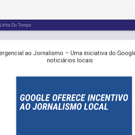
Linha Do Tempo
Feliz 2025!
JAN
rgencial ao Jornalismo – Uma iniciativa do Google
3
Na Playlist Software Solutions, acr
noticiários locais
ano é uma oportunidade para evoluir,
nossas vidas pessoais e profissionai
Enquanto nos despedimos de 2024, um ano 
e muitas conquistas, queremos agradecer a 
cliente e parceiro que escolheu a Playlist So
levar sua emissora a um novo patamar. Voc
inspiração para inovar continuamente!
Que este ano traga novas ideias, projetos a
inesquecíveis.