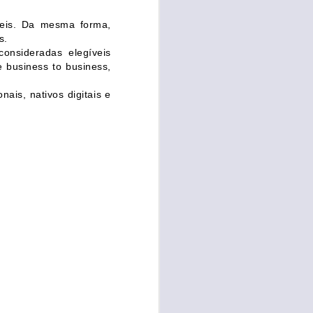
Confira a programação do evento
aqui.
veis. Da mesma forma,
s.
onsideradas elegíveis
 business to business,
nais, nativos digitais e
.