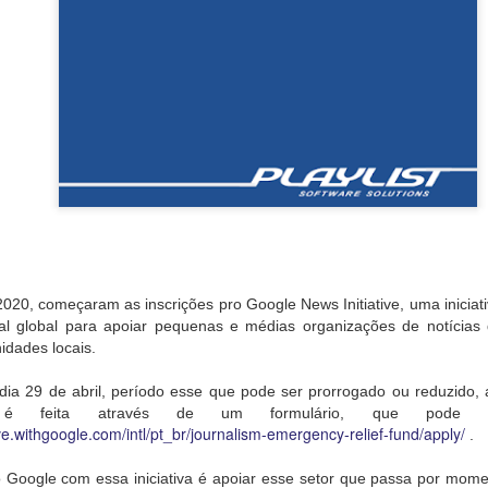
 2020, começaram as inscrições pro Google News Initiative
, uma inicia
al global para apoiar pequenas e médias organizações de notícia
idades locais.
dia 29 de abril, período esse que pode ser prorrogado ou reduzido, 
é feita através de um formulário, que pode s
ive.withgoogle.com/intl/pt_br/journalism-emergency-relief-fund/apply/
.
do Google com essa iniciativa é apoiar esse setor que passa por mom