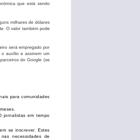
conômica que está sendo
PLAYLIST CONVIDA:
OCT
Vamos Juntos para a
8
FALA NORTE
guns milhares de dólares
NORDESTE 2024!
rte. O valor também pode
O Fala Norte Nordeste criou uma
grande experiência com uma área
de Exposição, Congresso e
heiro será empregado por
Workshops, com o propósito de
 o auxílio e assinem um
apresentar: Inovações,
Tendências, Startups,
parceiros do Google (se
Treinamentos, Tecnologias
emergentes, Monetização e
Geração de Negócios.
Serão abordos temas
relacionados ao Rádio, TV,
inais para comunidades
Produção e Distribuição de
Conteúdo, OTT, Streaming,
 meses.
Advanced Advertising, Canais
 jornalistas em tempo
Fast, IA Generativa, Data
Analytics, Machine Learning entre
m se inscrever. Estes
outros.
e nas necessidades de