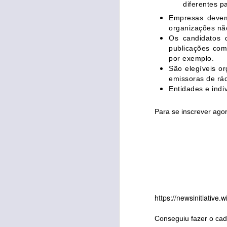
diferentes p
at
Empresas devem
l
organizações nã
rá
Os candidatos 
I
publicações com
p
por exemplo.
d
São elegíveis or
ce
emissoras de rád
Co
Entidades e indi
a 
S
c
te
Para se inscrever agor
pl
s
o
Be
R
D
T
e
co
43
ev
d
se
po
https://newsinitiative.
ag
S
c
Conseguiu fazer o cad
gr