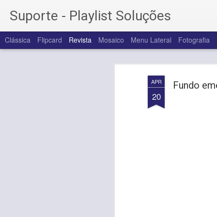
Suporte - Playlist Soluções
Clássica
Flipcard
Revista
Mosaico
Menu Lateral
Fotografia
APR
Fundo eme
20