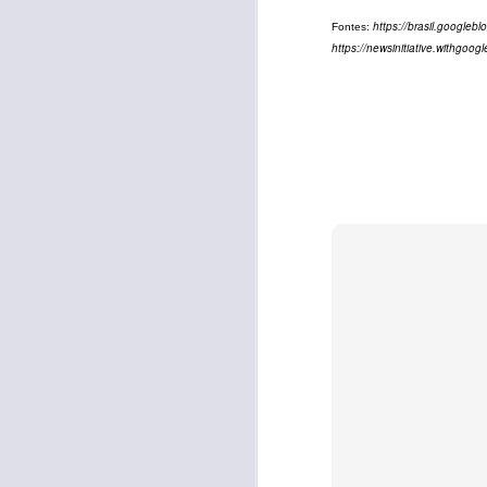
https://brasil.googleb
Fontes:
A
https://newsinitiative.withgoogl
ma
E
D
E
54
j
n
SEP
2
J
t
n
e
t
O