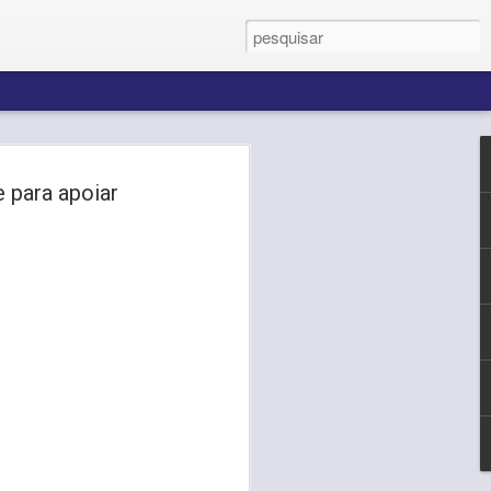
 para apoiar
editamos que cada novo
 inovar e transformar
s.
de desafios superados
confiança de cada
ftware Solutions para
ês são nossa
udaciosos e realizações