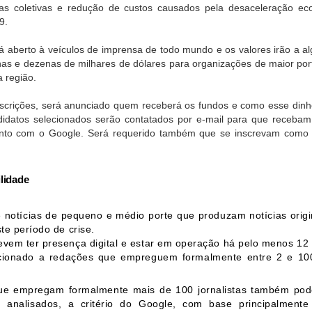
rias coletivas e redução de custos causados pela desaceleração e
Playlist e a Revolução
Vamos juntos ao 22º
DEC
OCT
9.
da Radiodifusão no
Encontro Regional da
3
29
Fala Norte Nordeste
AMIRT
á aberto à veículos de imprensa de todo mundo e os valores irão a al
2024
A Playlist estará presente no 22º
as e dezenas de milhares de dólares para organizações de maior po
O Fala Norte Nordeste 2024,
Encontro Regional da
 região.
realizado em Recife, não apenas
AMIRT que será realizado no dia
celebrou a força da comunicação
9 de novembro, na cidade de
nscrições, será anunciado quem receberá os fundos e como esse din
regional, mas também mostrou
Alfenas, no Sul de Minas. O
didatos selecionados serão contatados por e-mail para que recebam
como a tecnologia está
evento promete um dia repleto de
Estamos juntos no Outubro Rosa!
CT
transformando a forma de produzir
aprendizado e troca de
nto com o Google. Será requerido também que se inscrevam como 
2
O Outubro Rosa é uma campanha mundial que visa conscientizar
conteúdo. Um dos destaques da
experiências, reunindo
sobre a importância da prevenção e do diagnóstico precoce do
feira foi a Playlist, empresa
palestrantes renomados que
âncer de mama, uma das doenças mais comuns entre as mulheres no
brasileira que apresentou
compartilharão seus
ilidade
asil e no mundo. No Brasil, o Instituto Nacional de Câncer (INCA)
soluções inovadoras de
conhecimentos com os
stima que, em 2023, mais de 70 mil novos casos de câncer de mama
automação e integração para
participantes.
ejam diagnosticados, tornando a conscientização e a informação ainda
rádio, TV e podcasts, chamando a
 notícias de pequeno e médio porte que produzam notícias orig
is cruciais.
atenção de profissionais de todo o
Confira os palestrantes:
ste período de crise.
Brasil.
evem ter presença digital e estar em operação há pelo menos 12
No time de palestrante
cionado a redações que empreguem formalmente entre 2 e 100
está Cristiano Stuani,
administrador com pós-graduação
PLAYLIST CONVIDA: Vamos Juntos para a
EP
e empregam formalmente mais de 100 jornalistas também pode
em Planejamento e
INOVAMÍDIA!
23
 analisados, a critério do Google, com base principalment
Gerenciamento Estratégico.