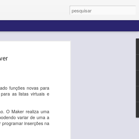
ver
editamos que cada novo
 inovar e transformar
s.
de desafios superados
confiança de cada
tado funções novas para
ftware Solutions para
ara as listas virtuais e
ês são nossa
ção. O Maker realiza uma
udaciosos e realizações
 podendo variar de uma a
ar programar inserções na