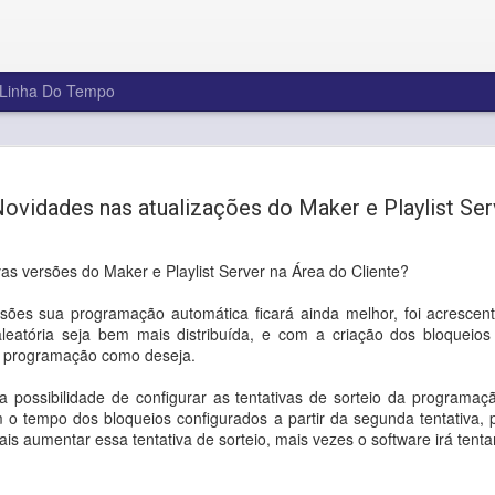
Linha Do Tempo
Feliz 2025!
JAN
3
ovidades nas atualizações do Maker e Playlist Ser
Na Playlist Software Solutions, acr
ano é uma oportunidade para evoluir,
nossas vidas pessoais e profissionai
as versões do Maker e Playlist Server na Área do Cliente?
Enquanto nos despedimos de 2024, um ano 
e muitas conquistas, queremos agradecer a 
ões sua programação automática ficará ainda melhor, foi acrescen
cliente e parceiro que escolheu a Playlist So
eatória seja bem mais distribuída, e com a criação dos bloqueios p
levar sua emissora a um novo patamar. Voc
a programação como deseja.
inspiração para inovar continuamente!
 possibilidade de configurar as tentativas de sorteio da programa
Que este ano traga novas ideias, projetos a
 o tempo dos bloqueios configurados a partir da segunda tentativa,
inesquecíveis.
is aumentar essa tentativa de sorteio, mais vezes o software irá tent