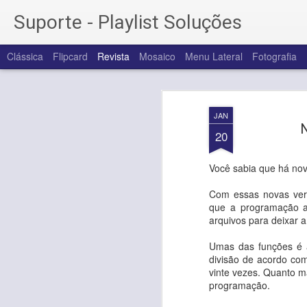
Suporte - Playlist Soluções
Clássica
Flipcard
Revista
Mosaico
Menu Lateral
Fotografia
JAN
N
20
Você sabia que há nov
Com essas novas vers
que a programação al
arquivos para deixar 
Umas das funções é a
divisão de acordo com
vinte vezes. Quanto ma
programação.