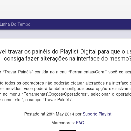
Linha Do Tempo
Feliz 2025!
JAN
el travar os painéis do Playlist Digital para que o 
3
Na Playlist Software Solutions, acr
consiga fazer alterações na interface do mesmo
ano é uma oportunidade para evoluir,
nossas vidas pessoais e profissionai
o “Travar Painéis” contida no menu “Ferramentas\Geral” você conseg
Enquanto nos despedimos de 2024, um ano 
e muitas conquistas, queremos agradecer a 
o todos os operadores não poderão efetuar alterações na interface 
cliente e parceiro que escolheu a Playlist So
ser movidos, você poderá também configurar essa opção exclusivame
levar sua emissora a um novo patamar. Voc
car no menu “Ferramentas\Opções\Operadores”, selecionar o opera
inspiração para inovar continuamente!
nir como “sim”, o campo “Travar Painéis”.
Que este ano traga novas ideias, projetos a
Postado há
28th May 2014
por
Suporte Playlist
inesquecíveis.
Marcadores:
FAQ