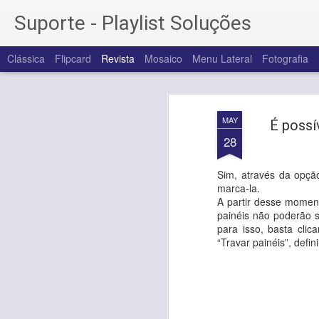
Suporte - Playlist Soluções
Clássica
Flipcard
Revista
Mosaico
Menu Lateral
Fotografia
MAY
É possív
28
Sim, através da opçã
marca-la.
A partir desse moment
painéis não poderão 
para isso, basta cli
“Travar painéis”, defi