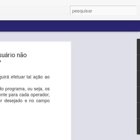
usuário não
editamos que cada novo
?
 inovar e transformar
s.
uirá efetuar tal ação ao
de desafios superados
confiança de cada
do programa, ou seja, os
ftware Solutions para
nte para cada operador,
ês são nossa
dor desejado e no campo
udaciosos e realizações