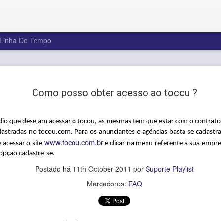
Linha Do Tempo
Feliz 2025!
JAN
3
Como posso obter acesso ao tocou ?
Na Playlist Software Solutions, acr
ano é uma oportunidade para evoluir,
nossas vidas pessoais e profissionai
ádio que desejam acessar o tocou, as mesmas tem que estar com o contra
Enquanto nos despedimos de 2024, um ano 
adastradas no tocou.com. Para os anunciantes e agências basta se cadastra
e muitas conquistas, queremos agradecer a 
www.tocou.com.br
 acessar o site
e clicar na menu referente a sua empre
cliente e parceiro que escolheu a Playlist So
 opção cadastre-se.
levar sua emissora a um novo patamar. Voc
inspiração para inovar continuamente!
Postado há
11th October 2011
por
Suporte Playlist
Marcadores:
FAQ
Que este ano traga novas ideias, projetos a
inesquecíveis.