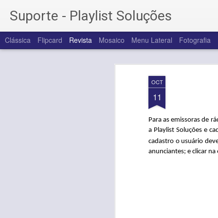
Suporte - Playlist Soluções
Clássica
Flipcard
Revista
Mosaico
Menu Lateral
Fotografia
OCT
11
Para as emissoras de r
a Playlist Soluções e c
cadastro o usuário deve
anunciantes; e clicar na